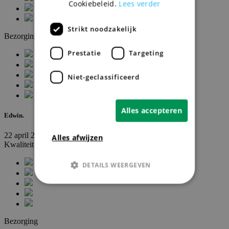
Cookiebeleid.
Lees verder
Strikt noodzakelijk
Bezorging
Prestatie
Targeting
Niet-geclassificeerd
Alles accepteren
Edwin.
22 april 2026
Alles afwijzen
Kwaliteit
DETAILS WEERGEVEN
Strikt noodzakelijk
Prestatie
Targeting
Niet-geclassificeerd
Bezorging