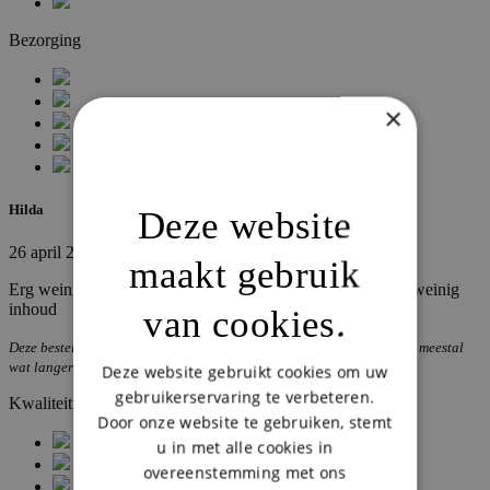
Bezorging
×
Hilda
Deze website
26 april 2026
maakt gebruik
Erg weinig patat!...verder prima maar voor dit geld veel te weinig
inhoud
van cookies.
Deze bestelling werd geplaatst op een zondag. Bezorgtijden zijn dan meestal
wat langer wegens drukte.
Deze website gebruikt cookies om uw
gebruikerservaring te verbeteren.
Kwaliteit
Door onze website te gebruiken, stemt
u in met alle cookies in
overeenstemming met ons