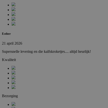
Strikt noodzakelijke cookies maken de
kernfunctionaliteiten van de website mogelijk,
zoals gebruikersaanmelding en accountbeheer.
De website kan niet goed worden gebruikt
zonder de strikt noodzakelijke cookies.
Provider
/
Naam
Vervaldatum
Domein
Esther
_hjTLDTest
Sessie
Hotjar Ltd
.febo.nl
21 april 2026
Supersnelle levering en die kalfskroketjes.... altijd heurlijk!
Kwaliteit
Bezorging