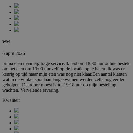
WM
Provider
/
Naam
Vervaldatum
Omschrijving
6 april 2026
Domein
Provider
prima eten maar erg trage service.Ik had om 18:30 uur online besteld
cookielawinfo-
www.febo.nl
11 maanden
Naam
/
Vervaldatum
Omschrijving
checkbox-
4 weken
om het eten om 19:00 uur zelf op de locatie op te halen. Ik was er
Domein
necessary
Provider
/
keurig op tijd maar mijn eten was nog niet klaar.Een aantal klanten
Naam
Vervaldatum
Omschr
_hjid
11 maanden
Hotjar-koekje. Deze
Hotjar
Domein
wat in de winkel spontaan langskwamen werden zelfs nog eerder
cookielawinfo-
www.febo.nl
11 maanden
4 weken
cookie wordt
Ltd
checkbox-
4 weken
geholpen. Daardoor moest ik tot 19:18 uur op mijn bestelling
geplaatst wanneer
.febo.nl
_gcl_au
2 maanden 4
Deze c
Google LLC
non-necessary
wachten. Vervelende ervaring.
de klant voor het
weken
ingeste
.febo.nl
eerst op een
Doublec
pagina met het
informa
Kwaliteit
Hotjar-script
de eind
belandt. Het wordt
website
gebruikt om de
over ev
willekeurige
adverte
gebruikers-ID,
eindgeb
uniek voor die site,
gezien 
in de browser vast
genoem
te houden. Dit
bezocht