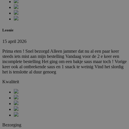
_hjFirstSeen
29 minuten
Hotjar Ltd
59 seconden
.febo.nl
Leonie
15 april 2026
Prima eten ! Snel bezorgd Alleen jammer dat nu al een paar keer
steeds iets mist aan mijn bestelling Vandaag voor de 2 e keer een
_hjAbsoluteSessionInProgress
30 minuten
Hotjar Ltd
incomplete bestelling Het ging om een bakje saus maar toch ! Vorige
.febo.nl
keer ook al ontbrekende saus en 1 snack te weinig Vind het slordig
het is tenslotte al duur genoeg
Kwaliteit
CookieConsent
Sessie
Cybot A/S
www.febo.nl
_hjIncludedInPageviewSample
2 minuten
Hotjar Ltd
www.febo.nl
Bezorging