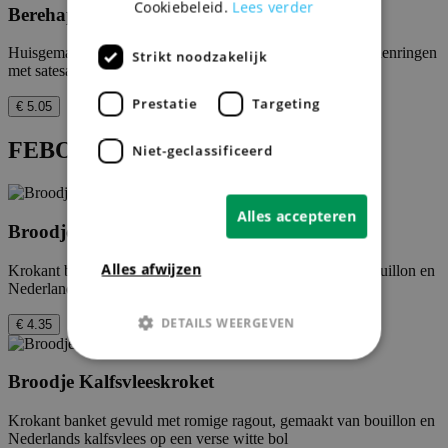
Cookiebeleid.
Lees verder
Berehap met satésaus
Huisgemaakte gehaktbal van Nederlands rund- en kip en uienringen
Strikt noodzakelijk
met satesaus
Prestatie
Targeting
€ 5.05
FEBO Broodjes
Niet-geclassificeerd
Alles accepteren
Broodje Rundvleeskroket
Alles afwijzen
Krokant banket gevuld met romige ragout, gemaakt van bouillon en
Nederlands rundvlees op een verse witte bol
DETAILS WEERGEVEN
€ 4.35
Broodje Kalfsvleeskroket
Strikt noodzakelijk
Prestatie
Krokant banket gevuld met romige ragout, gemaakt van bouillon en
Targeting
Niet-geclassificeerd
Nederlands kalfsvlees op een verse witte bol