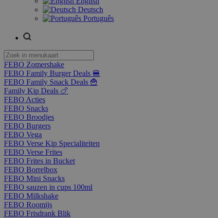
English
Deutsch
Português
FEBO Zomershake
FEBO Family Burger Deals 🍔
FEBO Family Snack Deals 🍟
Family Kip Deals 🍗
FEBO Acties
FEBO Snacks
FEBO Broodjes
FEBO Burgers
FEBO Vega
FEBO Verse Kip Specialiteiten
FEBO Verse Frites
FEBO Frites in Bucket
FEBO Borrelbox
FEBO Mini Snacks
FEBO sauzen in cups 100ml
FEBO Milkshake
FEBO Roomijs
FEBO Frisdrank Blik