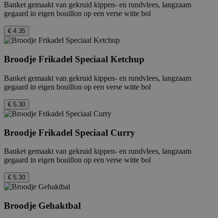
Banket gemaakt van gekruid kippen- en rundvlees, langzaam
gegaard in eigen bouillon op een verse witte bol
_hjFirstSeen
29 minuten
Hotjar Ltd
€ 4.35
59 seconden
.febo.nl
Broodje Frikadel Speciaal Ketchup
Banket gemaakt van gekruid kippen- en rundvlees, langzaam
gegaard in eigen bouillon op een verse witte bol
_hjAbsoluteSessionInProgress
30 minuten
Hotjar Ltd
€ 5.30
.febo.nl
Broodje Frikadel Speciaal Curry
Banket gemaakt van gekruid kippen- en rundvlees, langzaam
gegaard in eigen bouillon op een verse witte bol
CookieConsent
Sessie
Cybot A/S
www.febo.nl
€ 5.30
_hjIncludedInPageviewSample
2 minuten
Hotjar Ltd
Broodje Gehaktbal
www.febo.nl