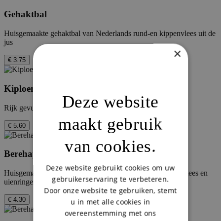
Gehaktbal
Huisgemaakte gehaktbal van Nederlands rund-en kippenvlees uit de
jus
×
€ 3.75
Kiploempia Speciaal
Deze website
Rijk gevuld oosters banket met kip, groenten en specerijen
maakt gebruik
€ 5.60
van cookies.
Berehap
Deze website gebruikt cookies om uw
Huisgemaakte gehaktbal van Nederlands rund- en kippenvlees en
gebruikerservaring te verbeteren.
uienringen
Door onze website te gebruiken, stemt
€ 4.30
u in met alle cookies in
overeenstemming met ons