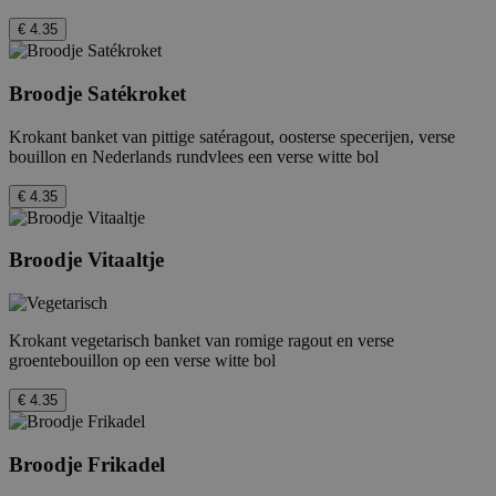
Strikt noodzakelijke cookies maken de
€ 4.35
kernfunctionaliteiten van de website mogelijk,
zoals gebruikersaanmelding en accountbeheer.
De website kan niet goed worden gebruikt
zonder de strikt noodzakelijke cookies.
Broodje Satékroket
Provider
/
Naam
Vervaldatum
Krokant banket van pittige satéragout, oosterse specerijen, verse
Domein
bouillon en Nederlands rundvlees een verse witte bol
_hjTLDTest
Sessie
Hotjar Ltd
.febo.nl
€ 4.35
Broodje Vitaaltje
Krokant vegetarisch banket van romige ragout en verse
groentebouillon op een verse witte bol
€ 4.35
Broodje Frikadel