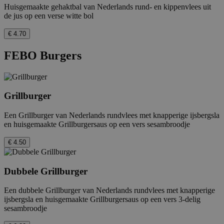
Huisgemaakte gehaktbal van Nederlands rund- en kippenvlees uit
de jus op een verse witte bol
€ 4.70
FEBO Burgers
Provider
/
Naam
Vervaldatum
Omschrijving
Domein
Grillburger
Provider
cookielawinfo-
www.febo.nl
11 maanden
Naam
/
Vervaldatum
Omschrijving
checkbox-
4 weken
Een Grillburger van Nederlands rundvlees met knapperige ijsbergsla
Domein
necessary
en huisgemaakte Grillburgersaus op een vers sesambroodje
Provider
/
Naam
Vervaldatum
Omschr
_hjid
11 maanden
Hotjar-koekje. Deze
Hotjar
Domein
cookielawinfo-
www.febo.nl
11 maanden
4 weken
cookie wordt
Ltd
checkbox-
4 weken
€ 4.50
geplaatst wanneer
.febo.nl
_gcl_au
2 maanden 4
Deze c
Google LLC
non-necessary
de klant voor het
weken
ingeste
.febo.nl
eerst op een
Doublec
pagina met het
informa
Dubbele Grillburger
Hotjar-script
de eind
belandt. Het wordt
website
gebruikt om de
over ev
Een dubbele Grillburger van Nederlands rundvlees met knapperige
willekeurige
adverte
ijsbergsla en huisgemaakte Grillburgersaus op een vers 3-delig
gebruikers-ID,
eindgeb
uniek voor die site,
sesambroodje
gezien 
in de browser vast
genoem
te houden. Dit
bezocht