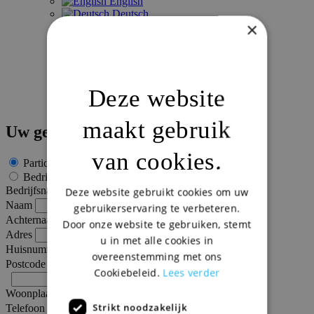
English
Deutsch
×
Português
Deze website
maakt gebruik
Uw gegevens
van cookies.
Particulier
Bedrijf
Bedrijfsnaam
Deze website gebruikt cookies om uw
Naam
gebruikerservaring te verbeteren.
Achternaam
Door onze website te gebruiken, stemt
Adres
u in met alle cookies in
Huisnummer
overeenstemming met ons
Postcode
Cookiebeleid.
Lees verder
Woonplaats
Strikt noodzakelijk
Telefoon